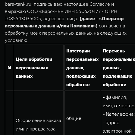
Сервис
ПОКУПКА АВТОМОБИЛЯ
bars-tank.ru, подписываю настоящее Согласие и
выражаю ООО «Барс-НВ» ИНН 5506204777 ОГРН
TANK Финансы
Специальные предложения
1085543035005, адрес юр. лица:
(далее - «Оператор
TANK 500
TANK 700
персональных данных и/или Компания»)
согласие на
Корпоративным клиентам
Моторные масла
Веди за собой
Сила признания
обработку моих персональных данных на следующих
от 6 499 000 ₽
от 10 199 000 ₽
условиях:
TANK ФИНАНСЫ
ЦИФРОВЫЕ СЕРВИСЫ TANK
Категории
Перечень
TANK Кредит
Цифровые сервисы TANK
Цели обработки
персональных
персональных
TANK Лизинг
Подписки
N
персональных
данных,
данных,
данных
подлежащих
подлежащих
TANK Страхование
WEY 07
WEY 05
обработке
обработке
Расширяя границы комфорта
Эстетика нового времени
от 6 149 000 ₽
от 5 699 000 ₽
- фамилия,
имя, отчество
- № телефона;
общие
Оформление заказа
- адрес
и/или предзаказа
электронной