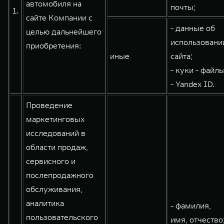
автомобиля на
почты;
1.
WEY 80
WEY 80 Лаундж
сайте Компании с
Масштаб возможностей
Масштаб возможностей
- данные об
целью дальнейшего
от 6 449 000 ₽
от 8 099 000 ₽
использовани
приобретения:
иные
сайта;
- куки - файлы
- Yandex ID.
Проведение
маркетинговых
исследований в
области продаж,
сервисного и
послепродажного
обслуживания,
аналитика
- фамилия,
пользовательского
имя, отчество