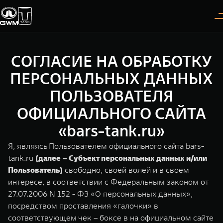
СОГЛАСИЕ НА ОБРАБОТКУ
Покупателям
Владельцам
О дилере
Модели
ПЕРСОНАЛЬНЫХ ДАННЫХ
ПОЛЬЗОВАТЕЛЯ
ВЫБОР АВТОМОБИЛЯ
ГАРАНТИЯ И ПОДДЕРЖКА
ИНФОРМАЦИЯ
ОФИЦИАЛЬНОГО САЙТА
Спецпредложения
Гарантия
О нас
«bars-tank.ru»
Конфигуратор
Помощь на дороге
35 лет GWM
Я, являясь Пользователем официального сайта bars-
tank.ru
(далее – Субъект персональных данных и/или
Тест-драйв
GWM ТЕХ ДЕНЬ
TANK 300
TANK 400
СЕРВИС
Пользователь)
свободно, своей волей и в своем
Следуй за открытиями
За пределы возможного
Зарядные станции
Новости
интересе, в соответствии с Федеральным законом от
от 3 999 000 ₽
от 5 599 000 ₽
Калькулятор ТО
27.07.2006 N 152 - ФЗ «О персональных данных»,
Проверено TANK
посредством проставления «галочки» в
Нулевое ТО
соответствующем чек – боксе в на официальном сайте