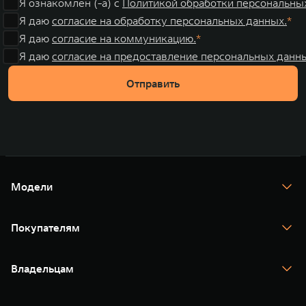
Я ознакомлен (-а) с
Политикой обработки персональны
Я даю
согласие на обработку персональных данных.
Я даю
согласие на коммуникацию.
Я даю
согласие на предоставление персональных данны
Отправить
Модели
TANK 300
TANK 400
Покупателям
TANK 500
TANK 700
Спецпредложения
Тест-драйв
Владельцам
TANK Финансы
TANK Кредит
Гарантия
TANK Лизинг
Помощь на дороге