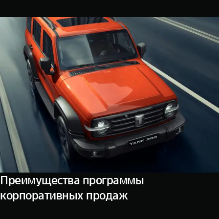
WEY 07
WEY 05
Расширяя границы комфорта
Эстетика ново
от 6 149 000 ₽
от 5 699 0
WEY 80
WEY 80 Л
Масштаб возможностей
Масштаб возм
от 6 449 000 ₽
от 8 099 0
Преимущества программы
корпоративных продаж