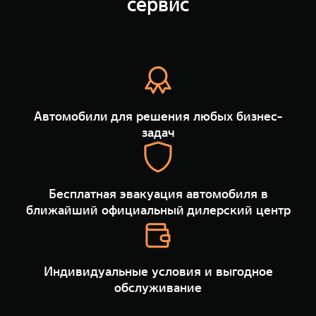
сервис
Сервис
ПОКУПКА АВТОМОБИЛЯ
TANK Финансы
Специальные предложения
Корпоративным клиентам
Моторные масла
TANK ФИНАНСЫ
ЦИФРОВЫЕ СЕРВИСЫ TANK
Автомобили для решения любых бизнес-
TANK Кредит
Цифровые сервисы TANK
задач
TANK 500
TANK 700
TANK Лизинг
Подписки
Веди за собой
Сила признан
от 6 499 000 ₽
от 10 199 
TANK Страхование
Бесплатная эвакуация автомобиля в
ближайший официальный дилерский центр
Индивидуальные условия и выгодное
обслуживание