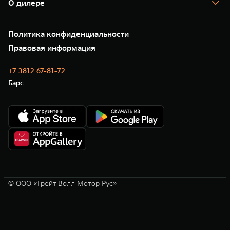
Корпоративным клиентам
О дилере
Новые цифровые сервисы TANK
Зарядные станции
Подписки
Проверено TANK
О нас
Специальные предложения
35 лет GWM
Сервис
Политика конфиденциальности
GWM ТЕХ ДЕНЬ
Нулевое ТО
Новости
Правовая информация
Моторные масла
+7 3812 67-81-72
Барс
© ООО «Грейт Волл Мотор Рус»